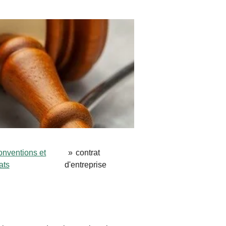
nventions et
»
contrat
ats
d'entreprise