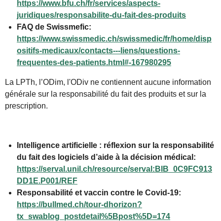
https://www.bfu.ch/fr/services/aspects-
juridiques/responsabilite-du-fait-des-produits
FAQ de Swissmefic:
https://www.swissmedic.ch/swissmedic/fr/home/disp
ositifs-medicaux/contacts---liens/questions-
frequentes-des-patients.html#-167980295
La LPTh,
l’ODim, l'ODiv
ne contiennent aucune information
générale sur la responsabilité du fait des produits et sur la
prescription.
Intelligence artificielle : réflexion sur la responsabilité
du fait des logiciels d’aide à la décision médical:
https://serval.unil.ch/resource/serval:BIB_0C9FC913
DD1E.P001/REF
Responsabilité et vaccin contre le Covid-19:
https://bullmed.ch/tour-dhorizon?
tx_swablog_postdetail%5Bpost%5D=174