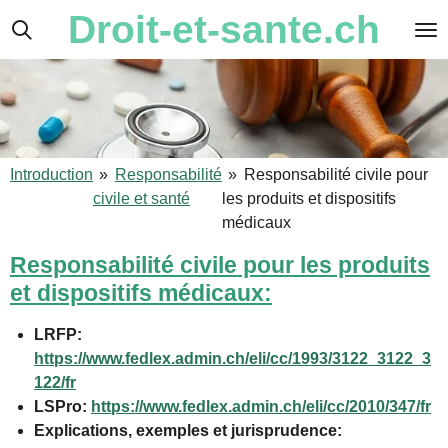
Droit-et-sante.ch
Passer
au
contenu
principal
Introduction
»
Responsabilité
»
Responsabilité civile pour
civile et santé
les produits et dispositifs
médicaux
Responsabilité civile pour les produits
et dispositifs médicaux:
LRFP:
https://www.fedlex.admin.ch/eli/cc/1993/3122_3122_3
122/fr
LSPro:
https://www.fedlex.admin.ch/eli/cc/2010/347/fr
Explications, exemples et jurisprudence: