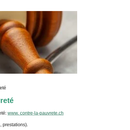
eté
vreté
eté:
www. contre-la-pauvrete.ch
 prestations).