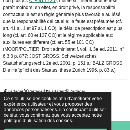
non plus (cf.
ATF 91 I 223
), même si l'intérêt pour le lésé
paraît moindre; en effet, en droit privé, la responsabilité
contractuelle
est en règle générale plus favorable au lésé
que la responsabilité
délictuelle
: la
faute
est présumée (cf.
art. 41 al. 1 et 97 al. 1 CO), le délai de prescription est plus
long (cf.
art. 60 et 127 CO
) et le régime applicable aux
auxiliaires est différent (cf.
art. 55 et 101 CO
)
(MOOR/POLTIER, Droit administratif, vol. II, 3e éd. 2011, n°
6.3.3 p. 877; JOST GROSS, Schweizerisches
Staatshaftungsrecht, 2e éd. 2001, p. 151 s.; BALZ GROSS,
Die Haftpflicht des Staates, thèse Zürich 1996, p. 83 s.).
Partager
Partager
Partager
Partager
Ce site utilise des cookies afin d’améliorer votre
expérience utilisateur et vous proposer des
© 2022 - 2026 Droit-et-sante.ch
annonces personnalisées. En continuant d'utiliser
Propulsé par
Webador
ce site, vous confirmez que vous acceptez notre
politique d’utilisation des cookies.