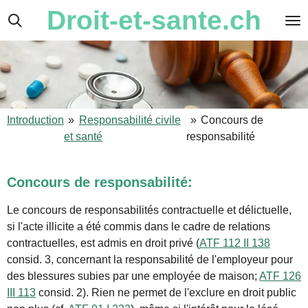
Droit-et-sante.ch
Passer
au
contenu
principal
Introduction
»
Responsabilité civile
»
Concours de
et santé
responsabilité
Concours de responsabilité:
Le concours de responsabilités
contractuelle
et
délictuelle
,
si l'acte illicite a été commis dans le cadre de relations
contractuelles
, est admis en droit privé (
ATF 112 II 138
consid. 3, concernant la responsabilité de l'employeur pour
des blessures subies par une employée de maison;
ATF 126
III 113
consid. 2). Rien ne permet de l'exclure en droit public