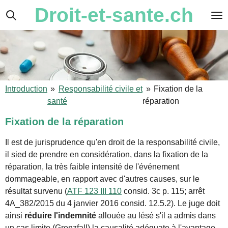
Droit-et-sante.ch
Passer
au
contenu
principal
Introduction
»
Responsabilité civile et
»
Fixation de la
santé
réparation
Fixation de la réparation
Il est de jurisprudence qu'en droit de la responsabilité civile,
il sied de prendre en considération, dans la fixation de la
réparation, la très faible intensité de l'événement
dommageable, en rapport avec d'autres causes, sur le
résultat survenu (
ATF 123 III 110
consid. 3c p. 115; arrêt
4A_382/2015 du 4 janvier 2016 consid. 12.5.2). Le juge doit
ainsi
réduire l'indemnité
allouée au lésé s'il a admis dans
un cas limite (Grenzfall) la causalité adéquate à l'avantage