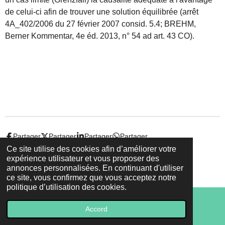
de celui-ci afin de trouver une solution équilibrée (arrêt
4A_402/2006 du 27 février 2007 consid. 5.4; BREHM,
Berner Kommentar, 4e éd. 2013, n° 54 ad
art. 43 CO
).
Partager
Partager
Partager
Partager
Ce site utilise des cookies afin d’améliorer votre
expérience utilisateur et vous proposer des
© 2022 - 2026 Droit-et-sante.ch
annonces personnalisées. En continuant d'utiliser
Propulsé par
Webador
ce site, vous confirmez que vous acceptez notre
politique d’utilisation des cookies.
Accord
E-mail