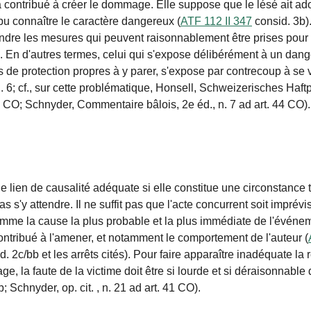
 a contribué à créer le dommage. Elle suppose que le lésé ait ad
 pu connaître le caractère dangereux (
ATF 112 II 347
consid. 3b)
endre les mesures qui peuvent raisonnablement être prises pou
. En d'autres termes, celui qui s'expose délibérément à un dange
 de protection propres à y parer, s'expose par contrecoup à se 
 6; cf., sur cette problématique, Honsell, Schweizerisches Haftpf
4 CO
; Schnyder, Commentaire bâlois, 2e éd., n. 7 ad
art. 44 CO
)
e lien de causalité adéquate si elle constitue une circonstance t
s s'y attendre. Il ne suffit pas que l'acte concurrent soit imprévis
omme la cause la plus probable et la plus immédiate de l'événeme
contribué à l'amener, et notamment le comportement de l'auteur (
. 2c/bb et les arrêts cités). Pour faire apparaître inadéquate la r
age, la
faute
de la victime doit être si lourde et si déraisonnabl
; Schnyder, op. cit. , n. 21 ad
art. 41 CO
).