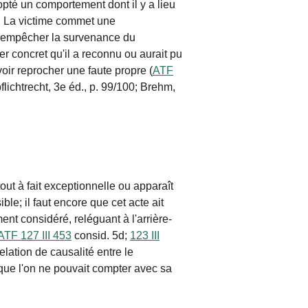
opté un comportement dont il y a lieu
. La victime commet une
r empêcher la survenance du
r concret qu'il a reconnu ou aurait pu
voir reprocher une
faute
propre (
ATF
lichtrecht, 3e éd., p. 99/100; Brehm,
.
out à fait exceptionnelle ou apparaît
ible; il
faut
encore que cet acte ait
nt considéré, reléguant à l'arrière-
ATF 127 III 453
consid. 5d;
123 III
elation de causalité entre le
e que l'on ne pouvait compter avec sa