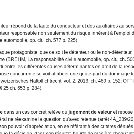
enteur répond de la faute du conducteur et des auxiliaires au s
enteur responsable non seulement du risque inhérent à l'emploi 
 automobile, op. cit., ch. 577 p. 225)
aque protagoniste, que ce soit le détenteur ou le non-détenteur,
tre (BREHM, La responsabilité civile automobile, op. cit., ch. 50
rti entre les différentes causes déterminantes en droit de la resp
ause concurrente se voit attribuer une quote-part du dommage to
hweizerisches Haftpflichtrecht, vol. 2, 2013, ch. 489 p. 152;
, § 25 ch. 653 p. 284).
te
dans un cas concret relève du
jugement de valeur
et repose 
déral ne réexamine la question qu'avec retenue (arrêt 4A_239/201
 son pouvoir d'appréciation, en se référant à des critères dénué
que la décision, dans son résultat, heurte de manière choquante 