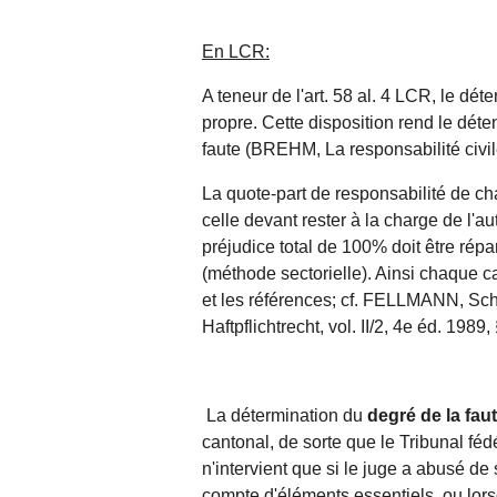
En LCR:
A teneur de l'
art. 58 al. 4 LCR
, le dét
propre. Cette disposition rend le dét
faute (BREHM, La responsabilité civile
La quote-part de responsabilité de ch
celle devant rester à la charge de l'au
préjudice total de 100% doit être répa
(méthode sectorielle). Ainsi chaque c
et les références; cf. FELLMANN, Sc
Haftpflichtrecht, vol. II/2, 4e éd. 1989
La détermination du
degré de la fau
cantonal, de sorte que le Tribunal fé
n'intervient que si le juge a abusé de
compte d'éléments essentiels, ou lors