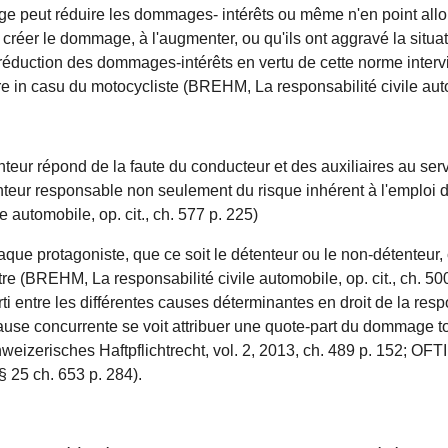
 juge peut réduire les dommages- intérêts ou même n'en point allou
 créer le dommage, à l'augmenter, ou qu'ils ont aggravé la situa
 réduction des dommages-intérêts en vertu de cette norme intervi
re in casu du motocycliste (BREHM, La responsabilité civile autom
enteur répond de la faute du conducteur et des auxiliaires au s
enteur responsable non seulement du risque inhérent à l'emploi 
 automobile, op. cit., ch. 577 p. 225)
aque protagoniste, que ce soit le détenteur ou le non-détenteur,
tre (BREHM, La responsabilité civile automobile, op. cit., ch. 50
rti entre les différentes causes déterminantes en droit de la resp
ause concurrente se voit attribuer une quote-part du dommage to
hweizerisches Haftpflichtrecht, vol. 2, 2013, ch. 489 p. 152;
, § 25 ch. 653 p. 284).