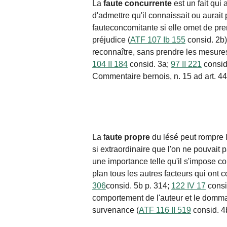
La
faute
concurrente
est un fait qui
d'admettre qu'il connaissait ou aurait
faute
concomitante si elle omet de pr
préjudice (
ATF 107 Ib 155
consid. 2b)
reconnaître, sans prendre les mesures
104 II 184
consid. 3a;
97 II 221
consid.
Commentaire bernois, n. 15 ad
art. 4
La
f
aute
propre
du lésé peut rompre l
si extraordinaire que l'on ne pouvait pa
une importance telle qu'il s'impose c
plan tous les autres facteurs qui ont 
306
consid. 5b p. 314;
122 IV 17
consid
comportement de l'auteur et le domm
survenance (
ATF 116 II 519
consid. 4b