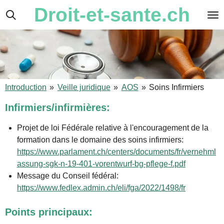
Droit-et-sante.ch
Passer
au
contenu
principal
Introduction
»
Veille juridique
»
AOS
»
Soins Infirmiers
Infirmiers/infirmières:
Projet de loi Fédérale relative à l'encouragement de la
formation dans le domaine des soins infirmiers:
https://www.parlament.ch/centers/documents/fr/vernehml
assung-sgk-n-19-401-vorentwurf-bg-pflege-f.pdf
Message du Conseil fédéral:
https://www.fedlex.admin.ch/eli/fga/2022/1498/fr
Points principaux: