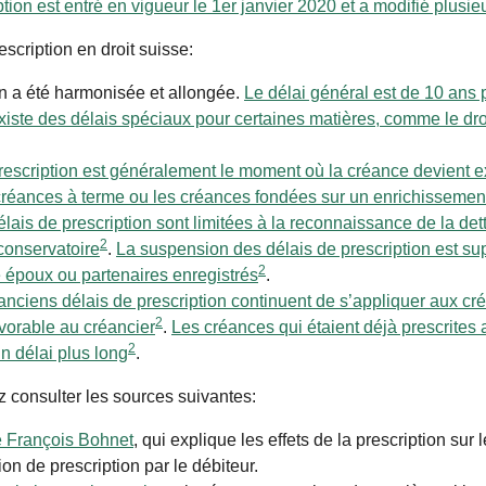
ption est entré en vigueur le 1er janvier 2020 et a modifié plus
escription en droit suisse:
on a été harmonisée et allongée.
Le délai général est de 10 ans 
existe des délais spéciaux pour certaines matières, comme le droi
prescription est généralement le moment où la créance devient e
 créances à terme ou les créances fondées sur un enrichissement
ais de prescription sont limitées à la reconnaissance de la det
2
 conservatoire
.
La suspension des délais de prescription est su
2
e époux ou partenaires enregistrés
.
es anciens délais de prescription continuent de s’appliquer aux c
2
avorable au créancier
.
Les créances qui étaient déjà prescrites a
2
n délai plus long
.
z consulter les sources suivantes:
le François Bohnet
, qui explique les effets de la prescription sur 
on de prescription par le débiteur.