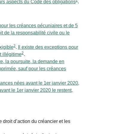
2
ieurs aspects du Code des obligations
.
pour les créances pécuniaires et de 5
t de la responsabilité civile ou le
2
xigible
.
Il existe des exceptions pour
2
 illégitime
.
te, la poursuite, la demande en
pprimée, sauf pour les créances
réances nées avant le 1er janvier 2020,
vant le 1er janvier 2020 le restent,
le droit d’action du créancier et les