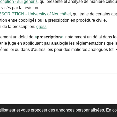
ription - sui generis
, qui présente et analyse de manière critiq
 visés par la révision.
RIPTION - University of Neuchâtel
, qui traite de certains as
tion entre coobligés ou la prescription en procédure civile.
n de la prescription:
gross
ctement un délai de
<
prescription
>
, notamment un délai dans lequ
par le juge en appliquant
par analogie
les réglementations que le
e loi ou dans d'autres lois pour des matières analogues (cf. Pier
utilisateur et vous proposer des annonces personnalisées. En cont