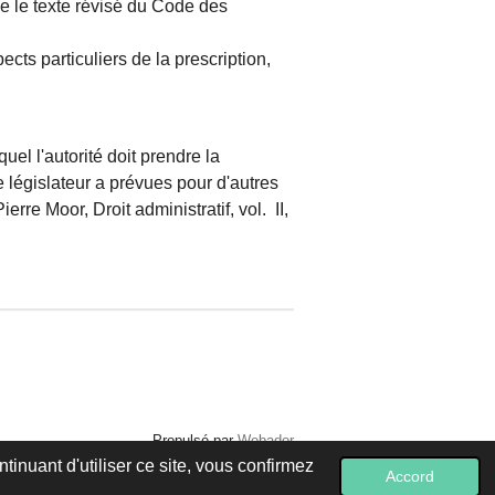
ue le texte révisé du Code des
pects particuliers de la prescription,
el l'autorité doit prendre la
 législateur a prévues pour d'autres
re Moor, Droit administratif, vol. II,
Propulsé par
Webador
inuant d'utiliser ce site, vous confirmez
Accord