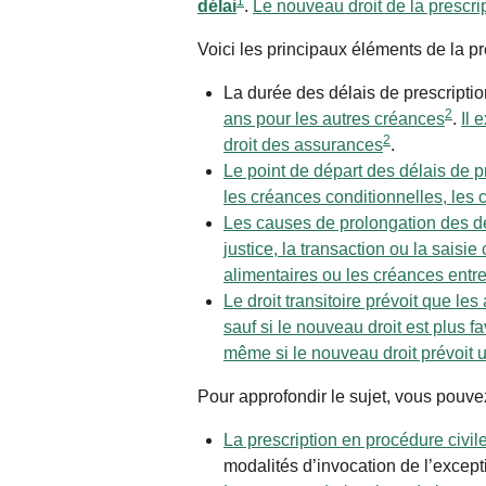
1
délai
.
Le nouveau droit de la prescri
Voici les principaux éléments de la pr
La durée des délais de prescripti
2
ans pour les autres créances
.
Il 
2
droit des assurances
.
Le point de départ des délais de 
les créances conditionnelles, les
Les causes de prolongation des dél
justice, la transaction ou la saisie
alimentaires ou les créances entr
Le droit transitoire prévoit que l
sauf si le nouveau droit est plus f
même si le nouveau droit prévoit u
Pour approfondir le sujet, vous pouve
La prescription en procédure civi
modalités d’invocation de l’excepti