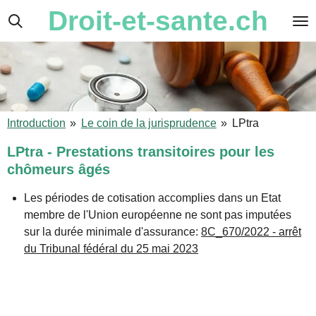
Droit-et-sante.ch
Passer
au
contenu
principal
Introduction
»
Le coin de la jurisprudence
»
LPtra
LPtra - Prestations transitoires pour les
chômeurs âgés
Les périodes de cotisation accomplies dans un Etat
membre de l'Union européenne ne sont pas imputées
sur la durée minimale d'assurance:
8C_670/2022 - arrêt
du Tribunal fédéral du 25 mai 2023