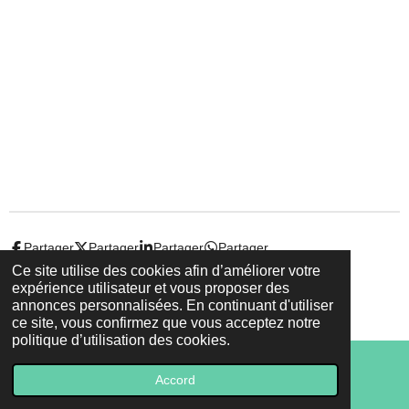
Partager
Partager
Partager
Partager
Ce site utilise des cookies afin d’améliorer votre
expérience utilisateur et vous proposer des
© 2022 - 2026 Droit-et-sante.ch
annonces personnalisées. En continuant d'utiliser
Propulsé par
Webador
ce site, vous confirmez que vous acceptez notre
politique d’utilisation des cookies.
Accord
E-mail