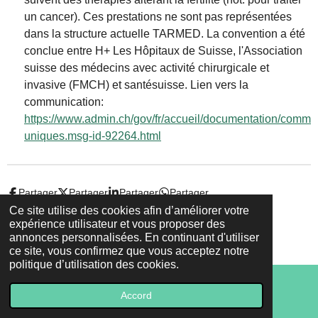
un cancer). Ces prestations ne sont pas représentées
dans la structure actuelle TARMED. La convention a été
conclue entre H+ Les Hôpitaux de Suisse, l'Association
suisse des médecins avec activité chirurgicale et
invasive (FMCH) et santésuisse. Lien vers la
communication:
https://www.admin.ch/gov/fr/accueil/documentation/comm
uniques.msg-id-92264.html
Partager
Partager
Partager
Partager
Ce site utilise des cookies afin d’améliorer votre
expérience utilisateur et vous proposer des
© 2022 - 2026 Droit-et-sante.ch
annonces personnalisées. En continuant d'utiliser
Propulsé par
Webador
ce site, vous confirmez que vous acceptez notre
politique d’utilisation des cookies.
Accord
E-mail