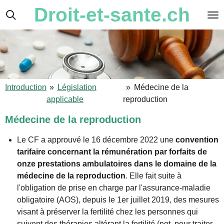
Droit-et-sante.ch
Passer
au
contenu
principal
Introduction
»
Législation
»
Médecine de la
applicable
reproduction
Médecine de la reproduction
Le CF a approuvé le 16 décembre 2022
une
convention
tarifaire concernant la rémunération par forfaits de
onze prestations ambulatoires dans le domaine de la
médecine de la reproduction
. Elle fait suite à
l'obligation de prise en charge par l'assurance-maladie
obligatoire (AOS), depuis le 1er juillet 2019, des mesures
visant à préserver la fertilité chez les personnes qui
suivent des thérapies altérant la fertilité (not. pour traiter