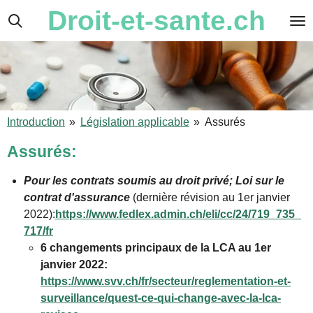
Droit-et-sante.ch
Passer
au
contenu
principal
Introduction
»
Législation applicable
»
Assurés
Assurés:
Pour les contrats soumis au droit privé; Loi sur le
contrat d'assurance
(dernière révision au 1er janvier
2022):
https://www.fedlex.admin.ch/eli/cc/24/719_735_
717/fr
6 changements principaux de la LCA au 1er
janvier 2022:
https://www.svv.ch/fr/secteur/reglementation-et-
surveillance/quest-ce-qui-change-avec-la-lca-