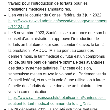
travaux pour l’introduction de
forfaits
pour les
prestations médicales ambulatoires.
Lien vers le courrier du Conseil fédéral du 3 juin 2022:
https://www.newsd.admin.ch/newsd/message/attachment
s/72124.pdf
Le 8 novembre 2023, Santésuisse a annoncé que son Le
conseil d’administration a approuvé l’introduction de
forfaits ambulatoires, qui seront combinés avec le tarif à
la prestation TARDOC. Mis au point au cours des
derniers mois, le tarif médical du futur est un compromis
solide, qui tire parti de manière optimale des avantages
des deux systèmes tarifaires. Par cette décision,
santésuisse met en œuvre la volonté du Parlement et du
Conseil fédéral, et ouvre la voie à une utilisation à large
échelle des forfaits dans le domaine ambulatoire. Lien
vers la communication:
https://www.santesuisse.ch/fr/detail/content/santesuisse-
soutient-le-tarif-medical-commun-du-futur_7381
Le 29 décembre 2023, la société solutions tarifaires