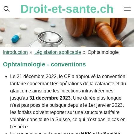
Droit-et-sante.ch
Passer
au
contenu
principal
Introduction
»
Législation applicable
»
Ophtalmologie
Ophtalmologie - conventions
Le 21 décembre 2022, le CF a approuvé la convention
tarifaire concernant les opérations de la cataracte et du
glaucome ainsi que les injections intravitréennes
jusqu'au
31 décembre 2023.
Une durée plus longue
n'est pas possible puisque depuis le 1er janvier 2023,
les forfaits doivent reporter sur une structure tarifaire
valable dans toute la Suisse, ce qui n'est pas le cas en
l'espèce.
La conventions est conclue entre
HSK et la Société