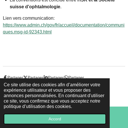
suisse d'ophtalmologie
.
Lien vers communication:
https://www.admin.ch/gov/fr/accueil/documentation/communi
ques.msg-id-92343.html
Partager
Partager
Partager
Partager
Ce site utilise des cookies afin d’améliorer votre
expérience utilisateur et vous proposer des
© 2022 - 2026 Droit-et-sante.ch
annonces personnalisées. En continuant d'utiliser
Propulsé par
Webador
ce site, vous confirmez que vous acceptez notre
politique d’utilisation des cookies.
Accord
E-mail