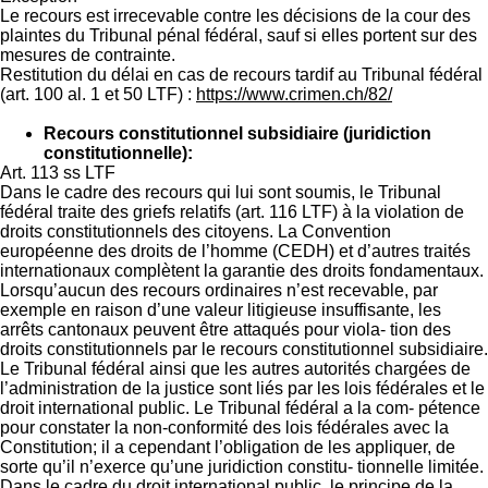
Le recours est irrecevable contre les décisions de la cour des
plaintes du Tribunal pénal fédéral, sauf si elles portent sur des
mesures de contrainte.
Restitution du délai en cas de recours tardif au Tribunal fédéral
(art. 100 al. 1 et 50 LTF) :
https://www.crimen.ch/82/
Recours constitutionnel subsidiaire (juridiction
constitutionnelle):
Art. 113 ss LTF
Dans le cadre des recours qui lui sont soumis, le Tribunal
fédéral traite des griefs relatifs (art. 116 LTF) à la violation de
droits constitutionnels des citoyens. La Convention
européenne des droits de l’homme (CEDH) et d’autres traités
internationaux complètent la garantie des droits fondamentaux.
Lorsqu’aucun des recours ordinaires n’est recevable, par
exemple en raison d’une valeur litigieuse insuffisante, les
arrêts cantonaux peuvent être attaqués pour viola- tion des
droits constitutionnels par le recours constitutionnel subsidiaire.
Le Tribunal fédéral ainsi que les autres autorités chargées de
l’administration de la justice sont liés par les lois fédérales et le
droit international public. Le Tribunal fédéral a la com- pétence
pour constater la non-conformité des lois fédérales avec la
Constitution; il a cependant l’obligation de les appliquer, de
sorte qu’il n’exerce qu’une juridiction constitu- tionnelle limitée.
Dans le cadre du droit international public, le principe de la