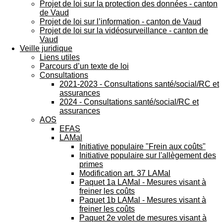
Projet de loi sur la protection des données - canton
de Vaud
Projet de loi sur l’information - canton de Vaud
Projet de loi sur la vidéosurveillance - canton de
Vaud
Veille juridique
Liens utiles
Parcours d’un texte de loi
Consultations
2021-2023 - Consultations santé/social/RC et
assurances
2024 - Consultations santé/social/RC et
assurances
AOS
EFAS
LAMal
Initiative populaire "Frein aux coûts"
Initiative populaire sur l'allègement des
primes
Modification art. 37 LAMal
Paquet 1a LAMal - Mesures visant à
freiner les coûts
Paquet 1b LAMal - Mesures visant à
freiner les coûts
Paquet 2e volet de mesures visant à