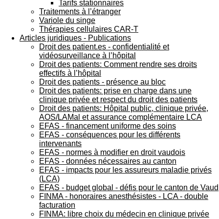
Tarifs stationnaires
Traitements à l’étranger
Variole du singe
Thérapies cellulaires CAR-T
Articles juridiques - Publications
Droit des patient.es - confidentialité et
vidéosurveillance à l’hôpital
Droit des patients: Comment rendre ses droits
effectifs à l’hôpital
Droit des patients - présence au bloc
Droit des patients: prise en charge dans une
clinique privée et respect du droit des patients
Droit des patients: Hôpital public, clinique privée,
AOS/LAMal et assurance complémentaire LCA
EFAS - financement uniforme des soins
EFAS - conséquences pour les différents
intervenants
EFAS - normes à modifier en droit vaudois
EFAS - données nécessaires au canton
EFAS - impacts pour les assureurs maladie privés
(LCA)
EFAS - budget global - défis pour le canton de Vaud
FINMA - honoraires anesthésistes - LCA - double
facturation
FINMA: libre choix du médecin en clinique privée