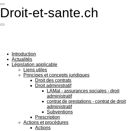
Passer
Droit-et-sante.ch
au
contenu
principal
Introduction
Actualités
Législation applicable
Liens utiles
Principes et concepts juridiques
Droit des contrats
Droit administratif
LAMal - assurances sociales - droit
administratif
contrat de prestations - contrat de droit
administratif
Subventions
Prescription
Actions et procédures
Actions