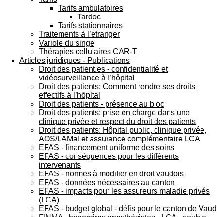
Tarifs ambulatoires
Tardoc
Tarifs stationnaires
Traitements à l’étranger
Variole du singe
Thérapies cellulaires CAR-T
Articles juridiques - Publications
Droit des patient.es - confidentialité et
vidéosurveillance à l’hôpital
Droit des patients: Comment rendre ses droits
effectifs à l’hôpital
Droit des patients - présence au bloc
Droit des patients: prise en charge dans une
clinique privée et respect du droit des patients
Droit des patients: Hôpital public, clinique privée,
AOS/LAMal et assurance complémentaire LCA
EFAS - financement uniforme des soins
EFAS - conséquences pour les différents
intervenants
EFAS - normes à modifier en droit vaudois
EFAS - données nécessaires au canton
EFAS - impacts pour les assureurs maladie privés
(LCA)
EFAS - budget global - défis pour le canton de Vaud