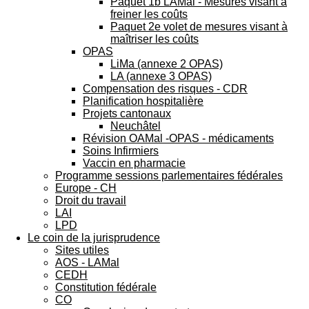
Paquet 1b LAMal - Mesures visant à
freiner les coûts
Paquet 2e volet de mesures visant à
maîtriser les coûts
OPAS
LiMa (annexe 2 OPAS)
LA (annexe 3 OPAS)
Compensation des risques - CDR
Planification hospitalière
Projets cantonaux
Neuchâtel
Révision OAMal -OPAS - médicaments
Soins Infirmiers
Vaccin en pharmacie
Programme sessions parlementaires fédérales
Europe - CH
Droit du travail
LAI
LPD
Le coin de la jurisprudence
Sites utiles
AOS - LAMal
CEDH
Constitution fédérale
CO