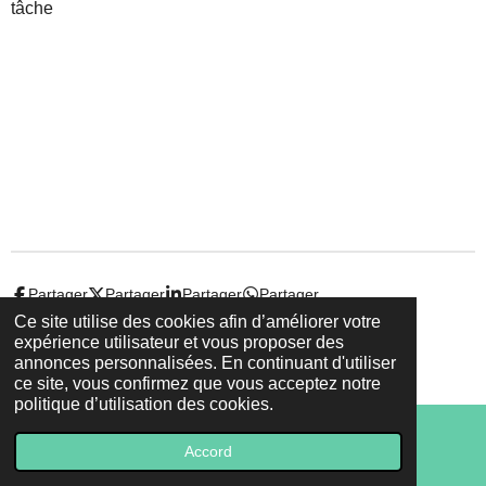
tâche
Partager
Partager
Partager
Partager
Ce site utilise des cookies afin d’améliorer votre
expérience utilisateur et vous proposer des
© 2022 - 2026 Droit-et-sante.ch
annonces personnalisées. En continuant d'utiliser
Propulsé par
Webador
ce site, vous confirmez que vous acceptez notre
politique d’utilisation des cookies.
Accord
E-mail