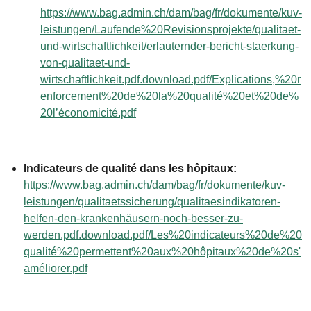
https://www.bag.admin.ch/dam/bag/fr/dokumente/kuv-
leistungen/Laufende%20Revisionsprojekte/qualitaet-
und-wirtschaftlichkeit/erlauternder-bericht-staerkung-
von-qualitaet-und-
wirtschaftlichkeit.pdf.download.pdf/Explications,%20r
enforcement%20de%20la%20qualité%20et%20de%
20l’économicité.pdf
Indicateurs de qualité dans les hôpitaux:
https://www.bag.admin.ch/dam/bag/fr/dokumente/kuv-
leistungen/qualitaetssicherung/qualitaesindikatoren-
helfen-den-krankenhäusern-noch-besser-zu-
werden.pdf.download.pdf/Les%20indicateurs%20de%20
qualité%20permettent%20aux%20hôpitaux%20de%20s'
améliorer.pdf