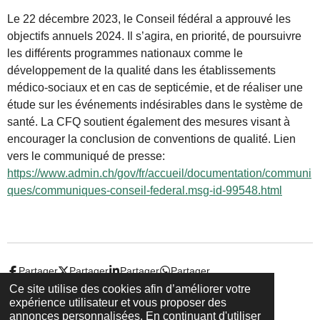
Le 22 décembre 2023, le Conseil fédéral a approuvé les
objectifs annuels 2024. Il s’agira, en priorité, de poursuivre
les différents programmes nationaux comme le
développement de la qualité dans les établissements
médico-sociaux et en cas de septicémie, et de réaliser une
étude sur les événements indésirables dans le système de
santé. La CFQ soutient également des mesures visant à
encourager la conclusion de conventions de qualité. Lien
vers le communiqué de presse:
https://www.admin.ch/gov/fr/accueil/documentation/communi
ques/communiques-conseil-federal.msg-id-99548.html
Partager
Partager
Partager
Partager
Ce site utilise des cookies afin d’améliorer votre
expérience utilisateur et vous proposer des
© 2022 - 2026 Droit-et-sante.ch
annonces personnalisées. En continuant d'utiliser