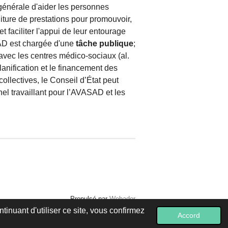
 générale d'aider les personnes
rniture de prestations pour promouvoir,
t faciliter l'appui de leur entourage
ASAD est chargée d'une
tâche publique
;
'avec les centres médico-sociaux (al.
lanification et le financement des
ollectives, le Conseil d’État peut
el travaillant pour l’AVASAD et les
Propulsé par
Webador
inuant d'utiliser ce site, vous confirmez
Accord