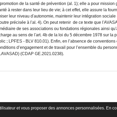
romotion de la santé de prévention (al. 1); elle a pour mission
é à rester dans leur lieu de vie; à cet effet, elle assure la fou
ser leur niveau d'autonomie, maintenir leur intégration sociale e
 outre précisée à l'al. 4). On peut retenir de ce texte que l'AV
ermédiaire de ses associations ou fondations régionales ainsi qu
 charge au sens de l'art. 4b de la loi du 5 décembre 1978 sur la p
blic ; LPFES - BLV 810.01). Enfin, en l’absence de conventions c
nditions d’engagement et de travail pour l’ensemble du personn
 27 LAVASAD) (CDAP GE.2021.0238).
utilisateur et vous proposer des annonces personnalisées. En cont