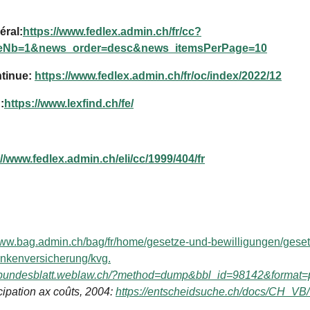
éral:
https://www.fedlex.admin.ch/fr/cc?
geNb=1&news_order=desc&news_itemsPerPage=10
ntinue:
https://www.fedlex.admin.ch/fr/oc/index/2022/12
:
https://www.lexfind.ch/fe/
://www.fedlex.admin.ch/eli/cc/1999/404/fr
/www.bag.admin.ch/bag/fr/home/gesetze-und-bewilligungen/ges
nkenversicherung/kvg.
//bundesblatt.weblaw.ch/?method=dump&bbl_id=98142&format=
ipation ax coûts, 2004:
https://entscheidsuche.ch/docs/CH_