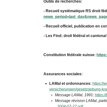
Outils de recherches:
- Recueil systématique RS droit féd
news_period=last_day&news_pa
- Recueil officiel, publication en co
- Lex Find; droit fédéral et
cantonal
Constitution fédérale suisse:
https
Assurances sociales:
LAMal et ordonnances:
https:/
versicherungen/gesetzgebung-kra
Message LAMal, 1991:
https:
Message révision LAMal, partic
_2004-07-27.pdf