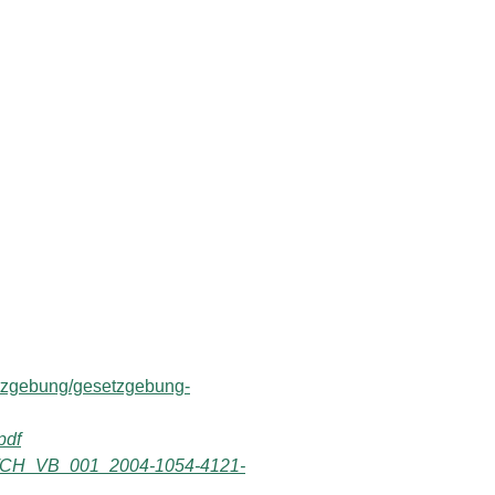
etzgebung/gesetzgebung-
pdf
VB/CH_VB_001_2004-1054-4121-