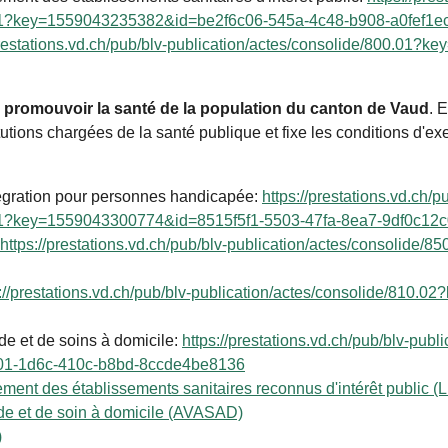
0.01?key=1559043235382&id=be2f6c06-545a-4c48-b908-a0fef1e
prestations.vd.ch/pub/blv-publication/actes/consolide/800.0
e promouvoir la santé de la population du canton de Vaud
. E
tutions chargées de la santé publique et fixe les conditions d'exe
ntégration pour personnes handicapée
:
https://prestations.vd.ch/p
0.61?key=1559043300774&id=8515f5f1-5503-47fa-8ea7-9df0c12
https://prestations.vd.ch/pub/blv-publication/actes/consolid
s://prestations.vd.ch/pub/blv-publication/actes/consolide/81
ide et de soins à domicile:
https://prestations.vd.ch/pub/blv-publ
1-1d6c-410c-b8bd-8ccde4be8136
ancement des établissements sanitaires reconnus d'intérêt public 
aide et de soin à domicile (AVASAD)
)