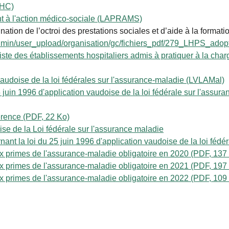
LHC)
nt à l'action médico-sociale (LAPRAMS)
ination de l’octroi des prestations sociales et d’aide à la forma
eadmin/user_upload/organisation/gc/fichiers_pdf/279_LHPS_ado
liste des établissements hospitaliers admis à pratiquer à la cha
vaudoise de la loi fédérales sur l'assurance-maladie (LVLAMal)
 juin 1996 d'application vaudoise de la loi fédérale sur l'ass
érence (PDF, 22 Ko)
ise de la Loi fédérale sur l'assurance maladie
 la loi du 25 juin 1996 d'application vaudoise de la loi fédér
x primes de l'assurance-maladie obligatoire en 2020 (PDF, 137
x primes de l'assurance-maladie obligatoire en 2021 (PDF, 197
x primes de l'assurance-maladie obligatoire en 2022 (PDF, 109