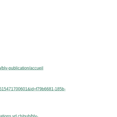
b/blv-publication/accueil
ey=1615471700601&id=f79b6681-185b-
tations.vd.ch/pub/blv-