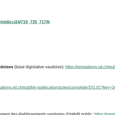
h/eli/cc/24/719_735_717/fr
udoises
(base
législative vaudoise):
https://prestations.vd.ch/pu
estations.vd.ch/pub/blv-publication/actes/consolide/101.01?k
ncement des établissements sanitaires d'intérêt public:
https://pres