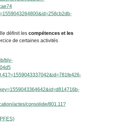
cae74
1?key=1559043264800&id=258cb2db-
lle définit les
compétences et les
rcice de certaines activités
ub/blv-
c04d5
e/850.41?=1559043337042&id=781fe426-
0.02?key=1559043364642&id=d814716b-
ication/actes/consolide/801.11?
(LPFES)