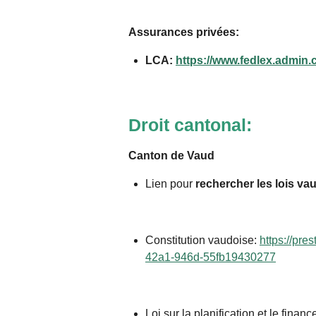
Assurances privées:
LCA:
https://www.fedlex.admin.c
Droit cantonal:
Canton de Vaud
Lien pour
rechercher les lois va
Constitution vaudoise:
https://pr
42a1-946d-55fb19430277
Loi sur la planification et le fina