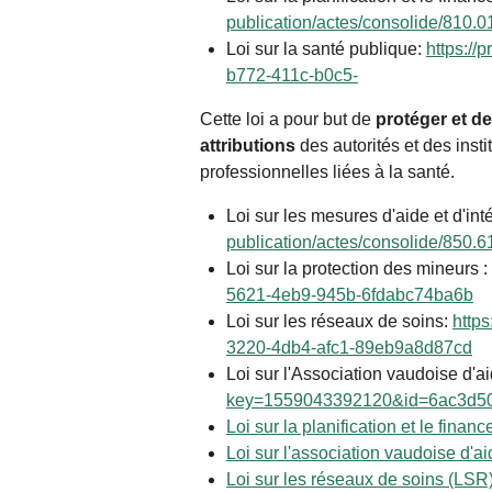
publication/actes/consolide/81
Loi sur la santé publique:
https://
b772-411c-b0c5-
Cette loi a pour but de
protéger et d
attributions
des autorités et des insti
professionnelles liées à la santé.
Loi
sur les mesures d'aide et d'i
publication/actes/consolide/85
Loi sur la protection des mineurs :
5621-4eb9-945b-6fdabc74ba6b
Loi sur les réseaux de soins:
http
3220-4db4-afc1-89eb9a8d87cd
Loi sur l'Association vaudoise d'a
key=1559043392120&id=6ac3d50
Loi sur la planification et le fin
Loi sur l'association vaudoise d'
Loi sur les réseaux de soins (LSR