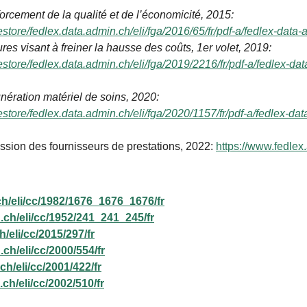
cement de la qualité et de l’économicité, 2015:
estore/fedlex.data.admin.ch/eli/fga/2016/65/fr/pdf-a/fedlex-data-
s visant à freiner la hausse des coûts, 1er volet, 2019:
estore/fedlex.data.admin.ch/eli/fga/2019/2216/fr/pdf-a/fedlex-da
ération matériel de soins, 2020:
estore/fedlex.data.admin.ch/eli/fga/2020/1157/fr/pdf-a/fedlex-da
ssion des fournisseurs de prestations, 2022
:
https://www.fedlex
ch/eli/cc/1982/1676_1676_1676/fr
.ch/eli/cc/1952/241_241_245/fr
/eli/cc/2015/297/fr
ch/eli/cc/2000/554/fr
ch/eli/cc/2001/422/fr
ch/eli/cc/2002/510/fr