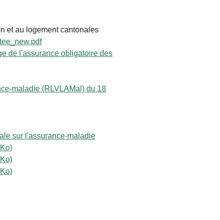
tion et au logement cantonales
ptee_new.pdf
rge de l'assurance obligatoire des
urance-maladie (RLVLAMal) du 18
ale sur l'assurance-maladie
 Ko)
 Ko)
 Ko)