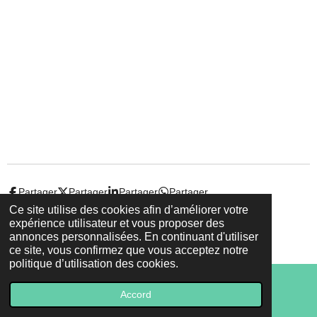
Partager
Partager
Partager
Partager
Ce site utilise des cookies afin d’améliorer votre
expérience utilisateur et vous proposer des
© 2022 - 2026 Droit-et-sante.ch
annonces personnalisées. En continuant d'utiliser
Propulsé par
Webador
ce site, vous confirmez que vous acceptez notre
politique d’utilisation des cookies.
Accord
E-mail