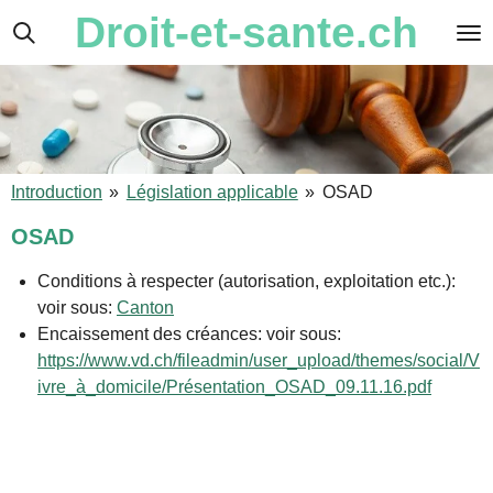
Droit-et-sante.ch
Passer
au
contenu
principal
Introduction
»
Législation applicable
»
OSAD
OSAD
Conditions à respecter (autorisation, exploitation etc.):
voir sous:
Canton
Encaissement des créances: voir sous:
https://www.vd.ch/fileadmin/user_upload/themes/social/V
ivre_à_domicile/Présentation_OSAD_09.11.16.pdf