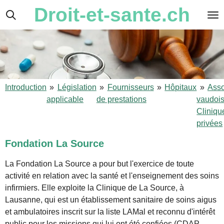
Droit-et-sante.ch
Passer
au
contenu
principal
Introduction
»
Législation
»
Fournisseurs
»
Hôpitaux
»
Asso
applicable
de prestations
vaudoi
Cliniqu
privées
Fondation La Source
La Fondation La Source a pour but l'exercice de toute
activité en relation avec la santé et l'enseignement des soins
infirmiers. Elle exploite la Clinique de La Source, à
Lausanne, qui est un établissement sanitaire de soins aigus
et ambulatoires inscrit sur la liste LAMal et reconnu d'intérêt
public pour les missions qui lui ont été confiées (CDAP