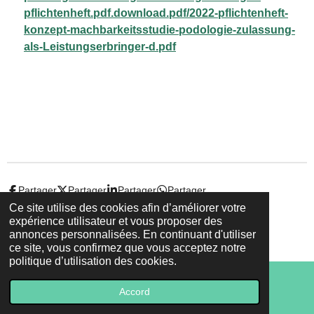
pflichtenheft.pdf.download.pdf/2022-pflichtenheft-
konzept-machbarkeitsstudie-podologie-zulassung-
als-Leistungserbringer-d.pdf
Partager
Partager
Partager
Partager
Ce site utilise des cookies afin d’améliorer votre
expérience utilisateur et vous proposer des
© 2022 - 2026 Droit-et-sante.ch
annonces personnalisées. En continuant d'utiliser
Propulsé par
Webador
ce site, vous confirmez que vous acceptez notre
politique d’utilisation des cookies.
Accord
E-mail