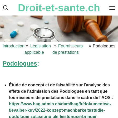
Droit-et-sante.ch
Passer
au
contenu
principal
Introduction
»
Législation
»
Fournisseurs
»
Podologues
applicable
de prestations
Podologues
:
Étude de concept et de faisabilité sur l'analyse des
effets de l'admission des Podologues en tant que
fournisseurs de prestations dans le cadre de l'AOS :
https://www.bag.admin.ch/dam/bag/fr/dokumente/e-
f/evalber-kuv/2022-konzept-machbarkeitsstudie-
podologie-zulassung-als-leistungserbringer-