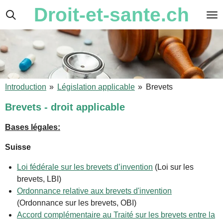
Droit-et-sante.ch
Passer
au
contenu
principal
Introduction
»
Législation applicable
»
Brevets
Brevets - droit applicable
Bases légales:
Suisse
Loi fédérale sur les brevets d’invention
(Loi sur les
brevets, LBI)
Ordonnance relative aux brevets d'invention
(Ordonnance sur les brevets, OBI)
Accord complémentaire au Traité sur les brevets entre la