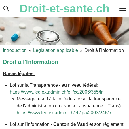
Droit-et-sante.ch
Passer
au
contenu
principal
Introduction
»
Législation applicable
»
Droit à l'Information
Droit à l'Information
Bases légales:
Loi sur la Transparence - au niveau fédéral:
https://www.fedlex.admin.ch/eli/cc/2006/355/fr
Message relatif à la loi fédérale sur la transparence
de l'administration (Loi sur la transparence, LTrans):
https://www.fedlex.admin.ch/eli/fga/2003/246/fr
Loi sur l'information -
Canton de Vau
d et son règlement: