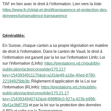
TAF en lien avec le droit à l'information. Lien vers la liste:
https://www.fr.ch/etat-et-droit/transparence-et-protection-des-
donnees/jurisprudence-transparence
Généralités:
En Suisse, chaque canton a sa propre législation en matière
de droit à l'information. Dans le canton de Vaud, le droit à
l'information est garanti par la loi sur l'information LInfo; Loi
sur l'Information (LInfo):
https://prestations.vd.ch/pub/blv-
publication/actes/consolide/170.21?
key=1543934911170&id=a1f1de49-a16e-40ed-8790-
22194925bb3b;
Règlement d'application de la Loi sur
l'Information (RLInfo):
https://prestations.vd.ch/pub/blv-
publication/actes/consolide/170.21.1?
key=1543934940742&id=698f69c0-927a-423b-b998-
0b41e3fdf735
) et par la loi sur la protection des données
(LPD) et celle sur la Transparence