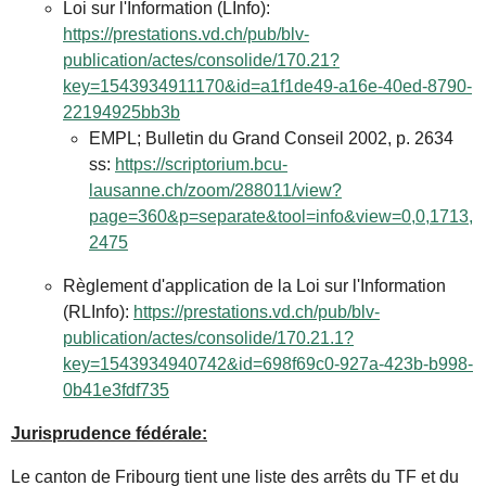
Loi sur l'Information (LInfo):
https://prestations.vd.ch/pub/blv-
publication/actes/consolide/170.21?
key=1543934911170&id=a1f1de49-a16e-40ed-8790-
22194925bb3b
EMPL; Bulletin du Grand Conseil 2002, p. 2634
ss:
https://scriptorium.bcu-
lausanne.ch/zoom/288011/view?
page=360&p=separate&tool=info&view=0,0,1713,
2475
Règlement d'application de la Loi sur l'Information
(RLInfo):
https://prestations.vd.ch/pub/blv-
publication/actes/consolide/170.21.1?
key=1543934940742&id=698f69c0-927a-423b-b998-
0b41e3fdf735
Jurisprudence fédérale:
Le canton de Fribourg tient une liste des arrêts du TF et du