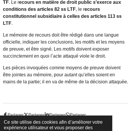
TF
. Le r
ecours en matière de droit public s'exerce aux
conditions des articles 82 ss LTF
, le r
ecours
constitutionnel subsidiaire à celles des articles 113 ss
LTF
.
Le mémoire de recours doit être rédigé dans une langue
officielle, indiquer les conclusions, les motifs et les moyens
de preuve, et être signé. Les motifs doivent exposer
succinctement en quoi l’acte attaqué viole le droit.
Les pièces invoquées comme moyens de preuve doivent
être jointes au mémoire, pour autant qu’elles soient en
mains de la partie; il en va de même de la décision attaquée.
Partager
Partager
Partager
Partager
Ce site utilise des cookies afin d’améliorer votre
expérience utilisateur et vous proposer des
© 2022 - 2026 Droit-et-sante.ch