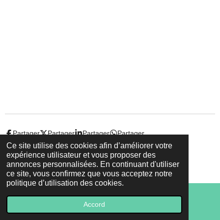
Partager
Partager
Partager
Partager
Ce site utilise des cookies afin d’améliorer votre
expérience utilisateur et vous proposer des
© 2022 - 2026 Droit-et-sante.ch
annonces personnalisées. En continuant d'utiliser
Propulsé par
Webador
ce site, vous confirmez que vous acceptez notre
politique d’utilisation des cookies.
Accord
E-mail