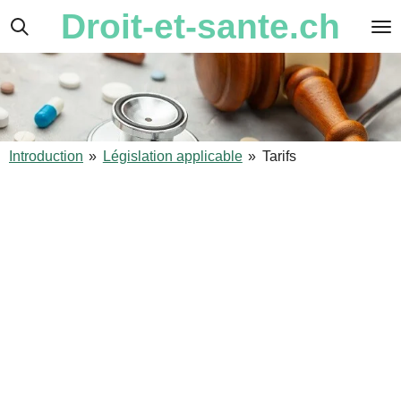
Droit-et-sante.ch
Passer
au
contenu
principal
Introduction
»
Législation applicable
»
Tarifs