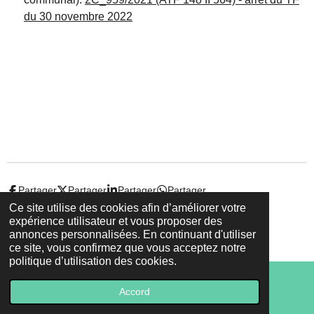
du 30 novembre 2022
Partager
Partager
Partager
Partager
Ce site utilise des cookies afin d’améliorer votre
expérience utilisateur et vous proposer des
© 2022 - 2026 Droit-et-sante.ch
annonces personnalisées. En continuant d'utiliser
Propulsé par
Webador
ce site, vous confirmez que vous acceptez notre
politique d’utilisation des cookies.
Accord
E-mail