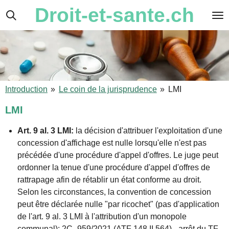
Droit-et-sante.ch
Passer
au
contenu
principal
Introduction
»
Le coin de la jurisprudence
»
LMI
LMI
Art. 9 al. 3 LMI:
la décision d'attribuer l'exploitation d'une
concession d'affichage est nulle lorsqu'elle n'est pas
précédée d'une procédure d'appel d'offres. Le juge peut
ordonner la tenue d'une procédure d'appel d'offres de
rattrapage afin de rétablir un état conforme au droit.
Selon les circonstances, la convention de concession
peut être déclarée nulle "par ricochet" (pas d'application
de l'art. 9 al. 3 LMI à l'attribution d'un monopole
communal):
2C_959/2021 (ATF 148 II 564) - arrêt du TF