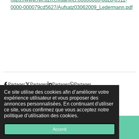
0000-000079cd5627/Aufsatz03062009_Ledermann.pdf
Partager
Partager
Partager
Partager
Ce site utilise des cookies afin d’améliorer votre
expérience utilisateur et vous proposer des
© 2022 - 2026 Droit-et-sante.ch
annonces personnalisées. En continuant d'utiliser
Propulsé par
Webador
ce site, vous confirmez que vous acceptez notre
politique d’utilisation des cookies.
Accord
E-mail