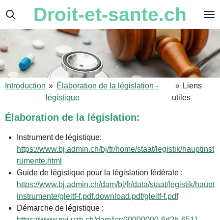
Droit-et-sante.ch
Passer
au
contenu
principal
Introduction
»
Élaboration de la législation -
»
Liens
légistique
utiles
Élaboration de la législation:
Instrument de légistique:
https://www.bj.admin.ch/bj/fr/home/staat/legistik/hauptinst
rumente.html
Guide de légistique pour la législation fédérale :
https://www.bj.admin.ch/dam/bj/fr/data/staat/legistik/haupt
instrumente/gleitf-f.pdf.download.pdf/gleitf-f.pdf
Démarche de légistique :
https://www.rwi.uzh.ch/dam/jcr:00000000-6d2b-6511-