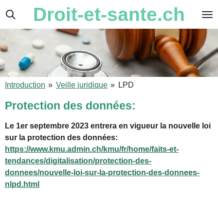
Droit-et-sante.ch
Passer
au
contenu
principal
Introduction
»
Veille juridique
»
LPD
Protection des données:
Le 1er septembre 2023 entrera en vigueur la nouvelle loi
sur la protection des données:
https://www.kmu.admin.ch/kmu/fr/home/faits-et-
tendances/digitalisation/protection-des-
donnees/nouvelle-loi-sur-la-protection-des-donnees-
nlpd.html