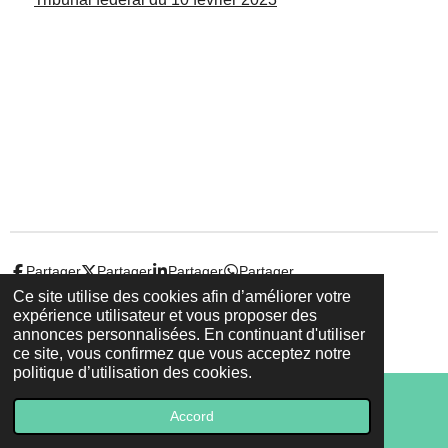
Partager
Partager
Partager
Partager
Ce site utilise des cookies afin d’améliorer votre
expérience utilisateur et vous proposer des
© 2022 - 2026 Droit-et-sante.ch
annonces personnalisées. En continuant d'utiliser
Propulsé par
Webador
ce site, vous confirmez que vous acceptez notre
politique d’utilisation des cookies.
Accord
E-mail