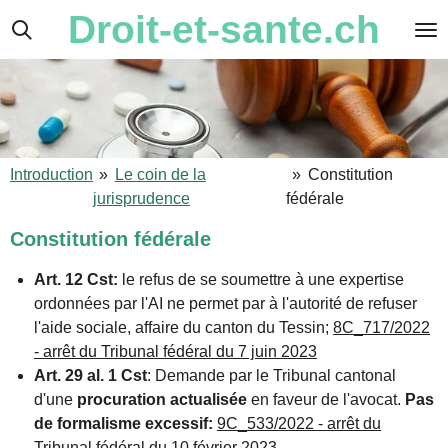
Droit-et-sante.ch
Passer
au
contenu
principal
Introduction
»
Le coin de la
»
Constitution
jurisprudence
fédérale
Constitution fédérale
Art. 12 Cst:
le refus de se soumettre à une expertise
ordonnées par l'AI ne permet par à l'autorité de refuser
l'aide sociale, affaire du canton du Tessin;
8C_717/2022
- arrêt du Tribunal fédéral du 7 juin 2023
Art. 29 al. 1 Cst
: Demande par le Tribunal cantonal
d'une
procuration actualisée
en faveur de l'avocat.
Pas
de formalisme excessif:
9C_533/2022 - arrêt du
Tribunal fédéral du 10 février 2023