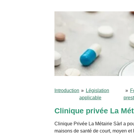
Introduction
»
Législation
»
F
applicable
pres
Clinique privée La Mét
Clinique Privée La Métairie Sàrl a pour
maisons de santé de court, moyen et l