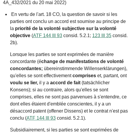
4A
_432/
2021 du 20 mai 2022)
En vertu de l'
art. 18 CO
, la question de savoir si les
parties ont conclu un accord est soumise au principe de
la
priorité de la volonté subjective sur la volonté
objective
(
ATF 144 III 93
consid. 5.2.1;
123 III 35
consid.
2b).
Lorsque les parties se sont exprimées de manière
concordante (é
change de manifestations de volonté
concordantes;
übereinstimmende Willenserklärungen),
qu'elles se sont effectivement
comprises
et, partant, ont
voulu se lier,
il y a
accord de fait
(tatsächlicher
Konsens); si au contraire, alors qu'elles se sont
comprises, elles ne sont pas parvenues à s'entendre, ce
dont elles étaient d'emblée conscientes, il y a un
désaccord patent (offener Dissens) et le contrat n'est pas
conclu (
ATF 144 III 93
consid. 5.2.1).
Subsidiairement, si les parties se sont exprimées de