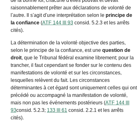
de la bonne foi, chacune d'elles pouvait et devait
raisonnablement prêter aux déclarations de volonté de
l'autre. Il s'agit d'une interprétation selon le
principe de
la confiance
(
ATF 144 III 93
consid. 5.2.3 et les arrêts
cités).
La détermination de la volonté objective des parties,
selon le principe de la confiance, est une
question de
droit
, que le Tribunal fédéral examine librement; pour la
trancher, il faut cependant se fonder sur le contenu des
manifestations de volonté et sur les circonstances,
lesquelles relèvent du fait. Les circonstances
déterminantes à cet égard sont uniquement celles qui ont
précédé ou accompagné la manifestation de volonté,
mais non pas les événements postérieurs (
ATF 144 III
93
consid. 5.2.3;
133 III 61
consid. 2.2.1 et les arrêts
cités).