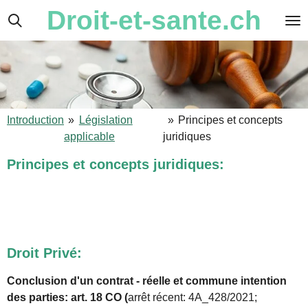
Droit-et-sante.ch
Passer
au
contenu
principal
Introduction
»
Législation
»
Principes et concepts
applicable
juridiques
Principes et concepts juridiques:
Droit Privé:
Conclusion d'un contrat - réelle et commune intention
des parties: art. 18 CO (
arrêt récent:
4A
_
428
/
2021
;