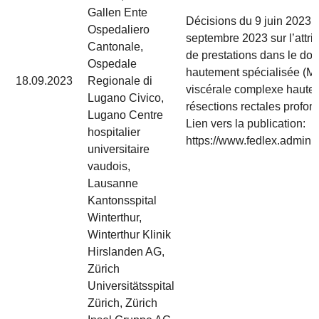
Gallen Ente
Décisions du 9 juin 2023 p
Ospedaliero
septembre 2023 sur l’attr
Cantonale,
de prestations dans le do
Ospedale
hautement spécialisée (MH
18.09.2023
Regionale di
viscérale complexe hautem
Lugano Civico,
résections rectales profon
Lugano Centre
Lien vers la publication:
hospitalier
https://www.fedlex.admin.c
universitaire
vaudois,
Lausanne
Kantonsspital
Winterthur,
Winterthur Klinik
Hirslanden AG,
Zürich
Universitätsspital
Zürich, Zürich