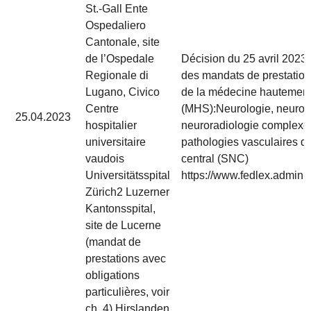
St.-Gall Ente
Ospedaliero
Cantonale, site
de l’Ospedale
Décision du 25 avril 2023 re
Regionale di
des mandats de prestatio
Lugano, Civico
de la médecine hautement
Centre
(MHS):Neurologie, neuroch
25.04.2023
hospitalier
neuroradiologie complexes
universitaire
pathologies vasculaires d
vaudois
central (SNC)
Universitätsspital
https://www.fedlex.admin.c
Zürich2 Luzerner
Kantonsspital,
site de Lucerne
(mandat de
prestations avec
obligations
particulières, voir
ch. 4) Hirslanden