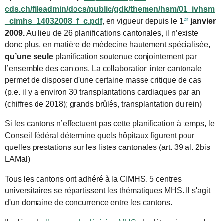
cds.ch/fileadmin/docs/public/gdk/themen/hsm/01_ivhsm
er
_cimhs_14032008_f_c.pdf
, en vigueur depuis le
1
janvier
2009.
Au lieu de 26 planifications cantonales, il n’existe
donc plus, en matière de médecine hautement spécialisée,
qu’une seule
planification soutenue conjointement par
l’ensemble des cantons. La collaboration inter cantonale
permet de disposer d'une certaine masse critique de cas
(p.e. il y a environ 30 transplantations cardiaques par an
(chiffres de 2018); grands brûlés, transplantation du rein)
Si les cantons n’effectuent pas cette planification à temps, le
Conseil fédéral détermine quels hôpitaux figurent pour
quelles prestations sur les listes cantonales (art. 39 al. 2bis
LAMal)
Tous les cantons ont adhéré à la CIMHS. 5 centres
universitaires se répartissent les thématiques MHS. Il s'agit
d'un domaine de concurrence entre les cantons.