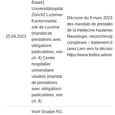
Basel1
Universitätsspital
Zürich2 Luzerner
Décision du 9 mars 2023 rel
Kantonsspital,
des mandats de prestatio
site de Lucerne
de la médecine hautement
(mandat de
25.04.2023
Neurologie, neurochirurgie
prestations avec
complexes – traitement de
obligations
rares Lien vers la décision
particulières, voir
https://www.fedlex.admin.c
ch. 4) Centre
hospitalier
universitaire
vaudois (mandat
de prestations
avec obligations
particulières, voir
ch. 4)
Insel Gruppe AG,