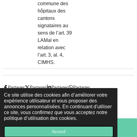
commune des
hôpitaux des
cantons
signataires au
sens de l’art. 39
LAMal en
relation avec
l’art. 3, al. 4,
CIMHS.
Partager
Partager
Partager
Partager
Ce site utilise des cookies afin d’améliorer votre
expérience utilisateur et vous proposer des
© 2022 - 2026 Droit-et-sante.ch
annonces personnalisées. En continuant d'utiliser
Propulsé par
Webador
ce site, vous confirmez que vous acceptez notre
politique d’utilisation des cookies.
Accord
E-mail