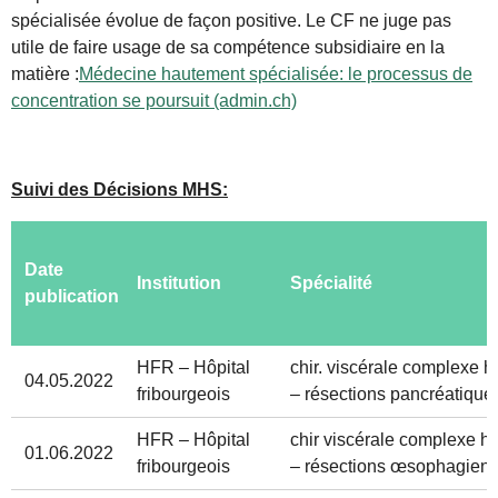
spécialisée évolue de façon positive. Le CF ne juge pas
utile de faire usage de sa compétence subsidiaire en la
matière :
Médecine hautement spécialisée: le processus de
concentration se poursuit (admin.ch)
Suivi des Décisions MHS:
Date
Institution
Spécialité
publication
HFR – Hôpital
chir. viscérale complexe 
04.05.2022
fribourgeois
– résections pancréatiques
HFR – Hôpital
chir viscérale complexe h
01.06.2022
fribourgeois
– résections œsophagienn