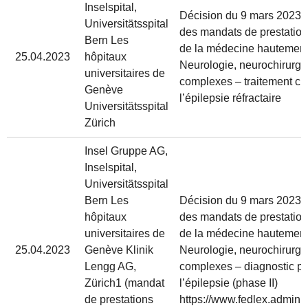
Inselspital,
Décision du 9 mars 2023 rel
Universitätsspital
des mandats de prestatio
Bern Les
de la médecine hautement
25.04.2023
hôpitaux
Neurologie, neurochirurgie
universitaires de
complexes – traitement chi
Genève
l’épilepsie réfractaire
Universitätsspital
Zürich
Insel Gruppe AG,
Inselspital,
Universitätsspital
Bern Les
Décision du 9 mars 2023 rel
hôpitaux
des mandats de prestatio
universitaires de
de la médecine hautement
25.04.2023
Genève Klinik
Neurologie, neurochirurgie
Lengg AG,
complexes – diagnostic pr
Zürich1 (mandat
l’épilepsie (phase II)
de prestations
https://www.fedlex.admin.c