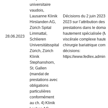
universitaire
vaudois,
Lausanne Klinik
Décisions du 2 juin 2023 p
Hirslanden AG,
2023 sur l’attribution des
Zürich Spital
prestations dans le domai
Limmattal,
hautement spécialisée (MH
28.06.2023
Schlieren
viscérale complexe hautem
Universitätsspital
chirurgie bariatrique comp
Zürich, Zürich
décisions:
Klinik
https://www.fedlex.admin.c
Stephanshorn,
St. Gallen
(mandat de
prestations avec
obligations
particulières
conformément
au ch. 4) Klinik