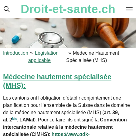
Droit-et-sante.ch
Passer
au
contenu
principal
Introduction
»
Législation
»
Médecine Hautement
applicable
Spécialisée (MHS)
Médecine hautement spécialisée
(MHS):
Les cantons ont l'obligation d’établir conjointement une
planification pour l’ensemble de la Suisse dans le domaine
de la médecine hautement spécialisée (MHS) (
art. 39,
bis
al. 2
, LAMal
). Pour ce faire, ils ont signé la
Convention
intercantonale relative à la médecine hautement
spécialisée (CIMHS):
https://www.gdk-